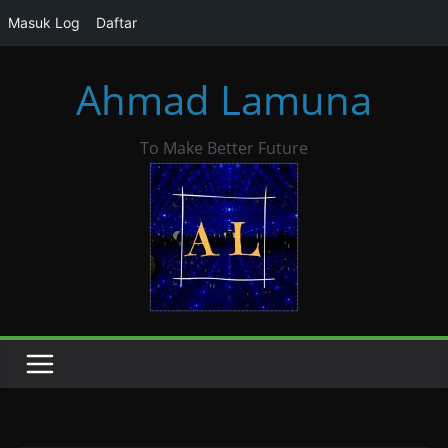
Masuk Log
Daftar
Skip
Ahmad Lamuna
to
content
To Make Better Future