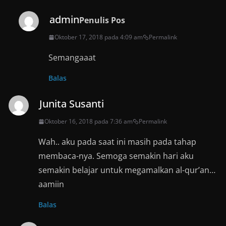
admin
Penulis Pos
Oktober 17, 2018 pada 4:09 am
Permalink
Semangaaat
Balas
Junita Susanti
Oktober 16, 2018 pada 7:36 am
Permalink
Wah.. aku pada saat ini masih pada tahap
membaca-nya. Semoga semakin hari aku
semakin belajar untuk megamalkan al-qur’an…
aamiin
Balas