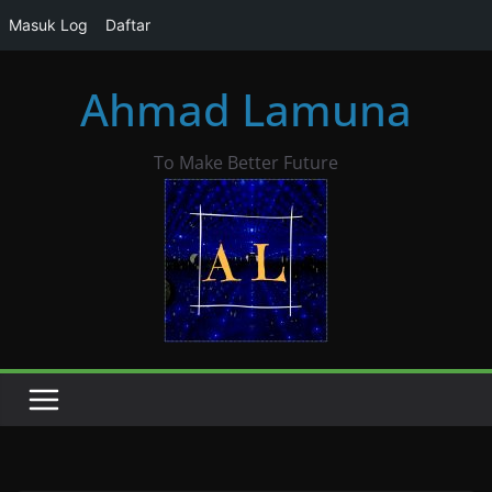
Masuk Log
Daftar
Skip
Ahmad Lamuna
to
content
To Make Better Future