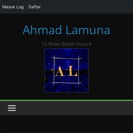
Masuk Log
Daftar
Skip
Ahmad Lamuna
to
content
To Make Better Future